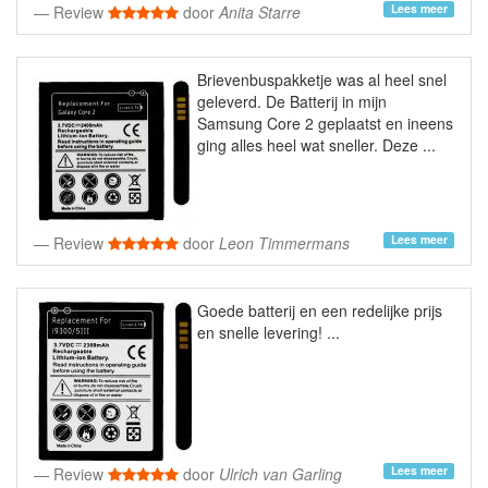
Lees meer
Review
door
Anita Starre
Brievenbuspakketje was al heel snel
geleverd. De Batterij in mijn
Samsung Core 2 geplaatst en ineens
ging alles heel wat sneller. Deze ...
Lees meer
Review
door
Leon Timmermans
Goede batterij en een redelijke prijs
en snelle levering! ...
Lees meer
Review
door
Ulrich van Garling