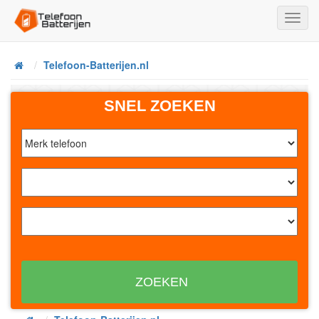
Toggl
Navig
Telefoon-Batterijen.nl
Home
SNEL ZOEKEN
ZOEKEN