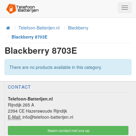
Toggl
Navig
Telefoon-Batterijen.nl
Blackberry
Home
Blackberry 8703E
Blackberry 8703E
There are no products available in this category.
CONTACT
Telefoon-Batterijen.nl
Rijndijk 265 A
2394 CE Hazerswoude Rijndijk
E-Mail:
info@telefoon-batterijen.nl
Neem contact met ons op