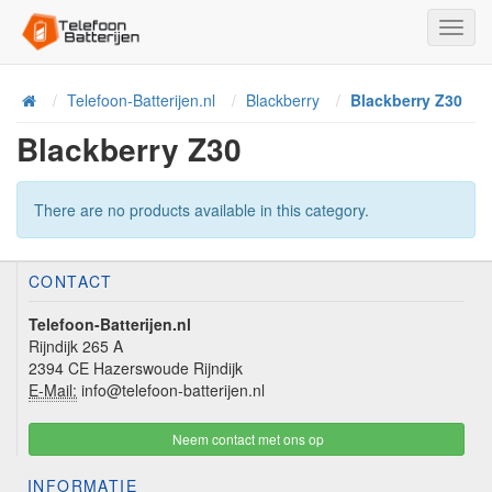
Toggl
Navig
Telefoon-Batterijen.nl
Blackberry
Blackberry Z30
Home
Blackberry Z30
There are no products available in this category.
CONTACT
Telefoon-Batterijen.nl
Rijndijk 265 A
2394 CE Hazerswoude Rijndijk
E-Mail:
info@telefoon-batterijen.nl
Neem contact met ons op
INFORMATIE