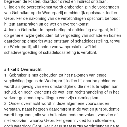
begrepen de kosten, daardoor direct en indirect ontstaan.
3. Indien de overeenkomst wordt ontbonden zijn de vorderingen
van Gebruiker op de Wederpartij onmiddellijk opeisbaar. Indien
Gebruiker de nakoming van de verplichtingen opschort, behoudt
hij zijn aanspraken uit de wet en overeenkomst.
4. Indien Gebruiker tot opschorting of ontbinding overgaat, is hij
op generlei wijze gehouden tot vergoeding van schade en kosten
daardoor op enigerlei wijze ontstaan of schadeloosstelling, terwijl
de Wederpartij, uit hoofde van wanprestatie, w?l tot
schadevergoeding of schadeloosstelling is verplicht.
artikel 5 Overmacht
1. Gebruiker is niet gehouden tot het nakomen van enige
verplichting jegens de Wederpartij indien hij daartoe gehinderd
wordt als gevolg van een omstandigheid die niet is te wijten aan
schuld, en noch krachtens de wet, een rechtshandeling of in het
verkeer geldende opvattingen voor zijn rekening komt.
2. Onder overmacht wordt in deze algemene voorwaarden
verstaan, naast hetgeen daaromtrent in de wet en jurisprudentie
wordt begrepen, alle van buitenkomende oorzaken, voorzien of
niet-voorzien, waarop Gebruiker geen invloed kan uitoefenen,
doch waardoor Gebruiker niet in staat is zijn verplichtingen na te