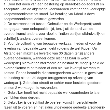
1. Door het doen van een bestelling op draadloze-opladers.nl en
acceptatie van de algemene voorwaarden komt er een voorlopige
koopovereenkomst tot stand. Na betaling via I-deal is deze
koopovereenkomst definitief geworden.
2. De overeenkomst tussen Gebruiker en de Wederpartij wordt
aangegaan voor onbepaalde tijd, tenzij uit de aard van de
overeenkomst anders voortvloeit of indien partijen uitdrukkelijk en
schriftelijk anders overeenkomen.
3. Voor de voltooiing van bepaalde werkzaamheden of voor de
levering van bepaalde zaken geld volgens de wet Kopen Op
Afstand een maximale levertijd van 30 dagen tenzij anders
overeengekomen, wanneer deze niet haalbaar is wordt
wederpartij hierover geinformeerd en bestaat de mogelijkheid de
overeenkomst te ontbinden of een nieuwe levertijd overeen te
komen. Reeds betaalde diensten/goederen worden in geval van
ontbinding binnen 30 dagen teruggestort op rekening van
wederpartij. Gebruiker streeft er echter naar bestelde goederen
binnen 2 werkdagen te verzenden.
4. Gebruiker heeft het recht bepaalde werkzaamheden te laten
verrichten door derden.
5. Gebruiker is gerechtigd de overeenkomst in verschillende
fasen uit te voeren en het aldus uitgevoerde gedeelte afzonderlijk