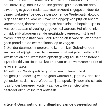
8. Indien de overeenkomst wordt gewijzigd, daaronder begrepen
een aanvulling, dan is Gebruiker gerechtigd om daaraan eerst
uitvoering te geven nadat daarvoor akkoord is gegeven door de
binnen Gebruiker bevoegde persoon en de Wederpartij akkoord
is gegaan met de voor de uitvoering opgegeven prijs en andere
voorwaarden, daaronder begrepen het alsdan te bepalen tijdstip
waarop daaraan uitvoering gegeven zal worden. Het niet of niet
onmiddellijk uitvoeren van de gewijzigde overeenkomst levert
evenmin wanprestatie van Gebruiker op en is voor de Wederpartij
geen grond om de overeenkomst op te zeggen.
9. Zonder daarmee in gebreke te komen, kan Gebruiker een
verzoek tot wijziging van de overeenkomst weigeren, indien dit in
kwalitatief en / of kwantitatief opzicht gevolg zou kunnen hebben
bijvoorbeeld voor de in dat kader te verrichten werkzaamheden of
te leveren zaken.
10.Indien de Wederpartij in gebreke mocht komen in de
deugdelijke nakoming van hetgeen waartoe hij jegens Gebruiker
gehouden is, dan is de Wederpartij aansprakelijk voor alle schade
(daaronder begrepen kosten) aan de zijde van Gebruiker
daardoor direct of indirect ontstaan.
artikel 4 Opschorting en ontbinding van de overeenkomst