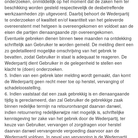
onderzoeken, onmiddellijk op het moment dat de zaken hem ter
beschikking worden gesteld respectievelijk de desbetreffende
werkzaamheden zijn uitgevoerd. Daarbij behoort de Wederpartij
te onderzoeken of kwaliteit en/of kwantiteit van het geleverde
overeenstemt met hetgeen is overeengekomen en voldoet aan de
eisen die partijen dienaangaande zijn overeengekomen.
Eventuele gebreken dienen binnen twee maanden na ontdekking
schriftelijk aan Gebruiker te worden gemeld. De melding dient een
zo gedetailleerd mogelijke omschrijving van het gebrek te
bevatten, zodat Gebruiker in staat is adequaat te reageren. De
Wederpartij dient Gebruiker in de gelegenheid te stellen een
klacht te (doen) onderzoeken.
5. Indien van een gebrek later melding wordt gemaakt, dan komt
de Wederpartij geen recht meer toe op herstel, vervanging of
schadeloosstelling.
6. Indien vaststaat dat een zaak gebrekkig is en dienaangaande
tijdig is gereclameerd, dan zal Gebruiker de gebrekkige zaak
binnen redelijke termijn na retourontvangst daarvan danwel,
indien retournering redelijkerwijze niet mogelijk is, schriftelijke
kennisgeving ter zake van het gebrek door de Wederpartij, ter
keuze van Gebruiker, vervangen of zorgdragen voor herstel
daarvan danwel vervangende vergoeding daarvoor aan de
Wederpartij voldoen. In geval van vervanging is de Wederpartij