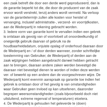
een zaak betreft die door een derde werd geproduceerd, dan is
de garantie beperkt tot die, die door de producent van de zaak
ervoor wordt verstrekt, tenzij anders wordt vermeld. Na verloop
van de garantietermijn zullen alle kosten voor herstel of
vervanging, inclusief administratie-, verzend- en voorrijdkosten,
aan de Wederpartij in rekening gebracht worden.
3. Iedere vorm van garantie komt te vervallen indien een gebrek
is ontstaan als gevolg van of voortvloeit uit onoordeelkundig of
oneigenlijk gebruik daarvan of gebruik na de
houdbaarheidsdatum, onjuiste opslag of onderhoud daaraan door
de Wederpartij en / of door derden wanneer, zonder schriftelijke
toestemming van Gebruiker, de Wederpartij of derden aan de
zaak wijzigingen hebben aangebracht danwel hebben getracht
aan te brengen, daaraan andere zaken werden bevestigd die
daaraan niet bevestigd dienen te worden of indien deze werden
ver- of bewerkt op een andere dan de voorgeschreven wijze. De
Wederpartij komt evenmin aanspraak op garantie toe indien het
gebrek is ontstaan door of het gevolg is van omstandigheden
waar Gebruiker geen invloed op kan uitoefenen, daaronder
begrepen weersomstandigheden (zoals bijvoorbeeld doch niet
uitsluitend, extreme regenval of temperaturen) etcetera.
4. De Wederpartij is gehouden het geleverde te (doen)