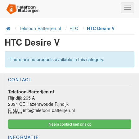
Toggl
Navig
Telefoon-Batterijen.nl
HTC
HTC Desire V
Home
HTC Desire V
There are no products available in this category.
CONTACT
Telefoon-Batterijen.nl
Rijndijk 265 A
2394 CE Hazerswoude Rijndijk
E-Mail:
info@telefoon-batterijen.nl
Neem contact met ons op
INFORMATIE