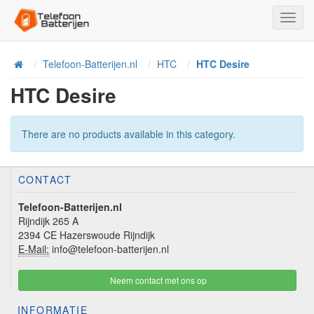
Toggl
Navig
Telefoon-Batterijen.nl
HTC
HTC Desire
Home
HTC Desire
There are no products available in this category.
CONTACT
Telefoon-Batterijen.nl
Rijndijk 265 A
2394 CE Hazerswoude Rijndijk
E-Mail:
info@telefoon-batterijen.nl
Neem contact met ons op
INFORMATIE