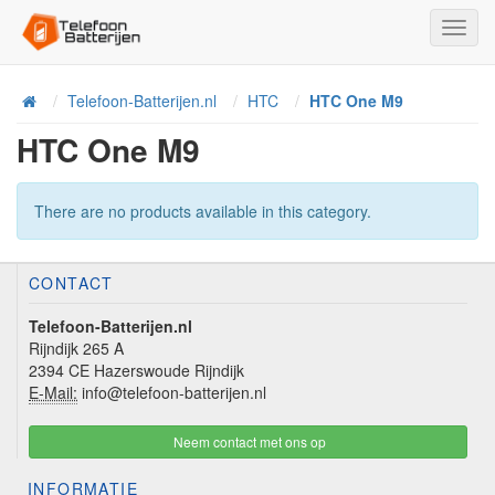
Toggl
Navig
Telefoon-Batterijen.nl
HTC
HTC One M9
Home
HTC One M9
There are no products available in this category.
CONTACT
Telefoon-Batterijen.nl
Rijndijk 265 A
2394 CE Hazerswoude Rijndijk
E-Mail:
info@telefoon-batterijen.nl
Neem contact met ons op
INFORMATIE