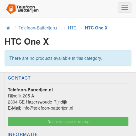
Toggl
Navig
Telefoon-Batterijen.nl
HTC
HTC One X
Home
HTC One X
There are no products available in this category.
CONTACT
Telefoon-Batterijen.nl
Rijndijk 265 A
2394 CE Hazerswoude Rijndijk
E-Mail:
info@telefoon-batterijen.nl
Neem contact met ons op
INFORMATIE