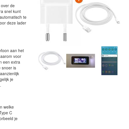
 over de
ra snel kunt
 automatisch te
oor deze lader
lefoon aan het
 daarom voor
n een extra
 snoer is
aanzienlijk
elijk je
.
en welke
 Type C
orbeeld je