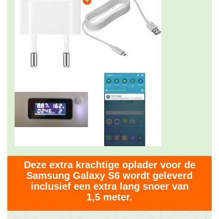
Deze extra krachtige oplader voor de
Samsung Galaxy S6 wordt geleverd
inclusief een extra lang snoer van
1,5 meter.