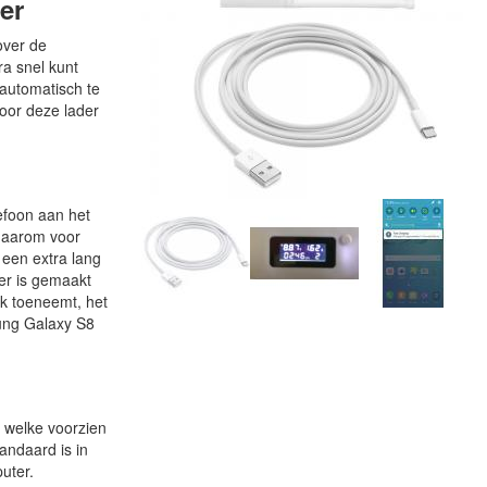
er
over de
ra snel kunt
 automatisch te
oor deze lader
lefoon aan het
 daarom voor
 een extra lang
oer is gemaakt
jk toeneemt, het
sung Galaxy S8
 welke voorzien
andaard is in
uter.