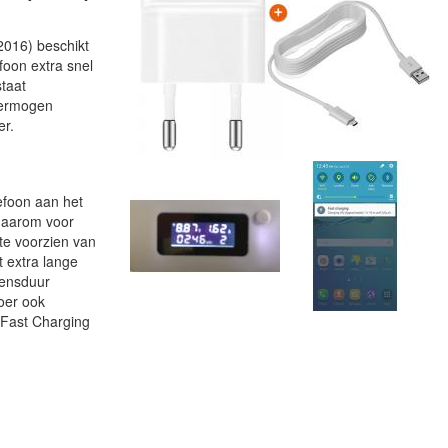
2016) beschikt
foon extra snel
staat
vermogen
er.
lefoon aan het
 daarom voor
te voorzien van
t extra lange
vensduur
noer ook
 Fast Charging