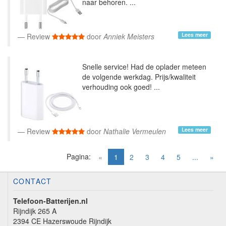
naar behoren. ...
Lees meer
Review
door
Anniek Meisters
Snelle service! Had de oplader meteen
de volgende werkdag. Prijs/kwaliteit
verhouding ook goed! ...
Lees meer
Review
door
Nathalie Vermeulen
Pagina:
(current)
«
1
2
3
4
5
...
»
CONTACT
Telefoon-Batterijen.nl
Rijndijk 265 A
2394 CE Hazerswoude Rijndijk