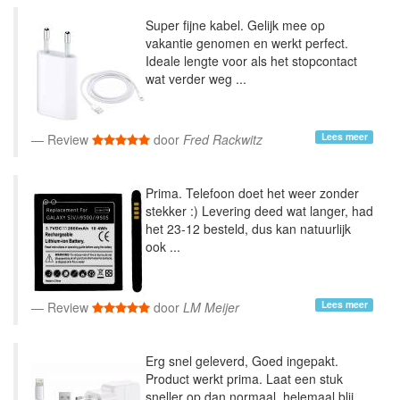
Super fijne kabel. Gelijk mee op
vakantie genomen en werkt perfect.
Ideale lengte voor als het stopcontact
wat verder weg ...
Lees meer
Review
door
Fred Rackwitz
Prima. Telefoon doet het weer zonder
stekker :) Levering deed wat langer, had
het 23-12 besteld, dus kan natuurlijk
ook ...
Lees meer
Review
door
LM Meijer
Erg snel geleverd, Goed ingepakt.
Product werkt prima. Laat een stuk
sneller op dan normaal, helemaal blij