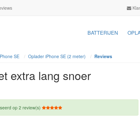
views
Klan
BATTERIJEN
OPL
iPhone SE
Oplader iPhone SE (2 meter)
Reviews
t extra lang snoer
aseerd op
2
review(s)