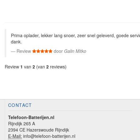
Prima oplader, lekker lang snoer, zeer snel geleverd, goede servic
dank.
Review
door
Galin Mitko
Review
1
van
2
(van
2
reviews)
CONTACT
Telefoon-Batterijen.nl
Rijndijk 265 A
2394 CE Hazerswoude Rijndijk
E-Mail:
info@telefoon-batterijen.nl