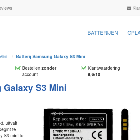
views
Klan
BATTERIJEN
OPL
Mini
Batterij Samsung Galaxy S3 Mini
Bestellen
zonder
Klantwaardering
account
9,6/10
g Galaxy S3 Mini
, uitvalt
begint te
y S3 mini te