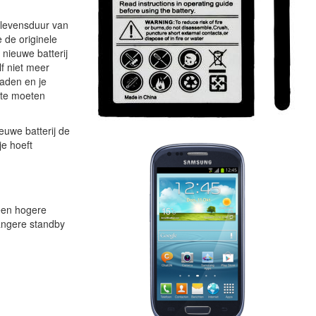
 levensduur van
 de originele
nieuwe batterij
lf niet meer
laden en je
 te moeten
ieuwe batterij de
je hoeft
 een hogere
langere standby