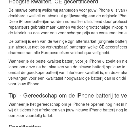
Hoogste kwaliteit, CE gecertificeerd
De nieuwe batterij welke wij aanbieden voor jouw iPhone 6 is van
denkbare kwaliteit en absoluut gelijkwaardig aan de originele iPhon
Deze iPhone batterijen worden normaliter uitsluitend door profes
reparateurs gebruikt maar kunnen wij door grootschalige inkoop re
de fabriek nu ook voor een zeer scherpe prijs aan consumenten 
De batterij is een van de weinige zgn aftermarket (originele batter
zijn absoluut niet los verkrijgbaar) batterijen welke CE gecertificee
daarmee aan alle Europese eisen voldoet qua veiligheid.
Wanneer je de beste kwaliteit batterij voor je iPhone 6 zoekt en niet
lopen om deze na het plaatsen van de nieuwe batterij opnieuw t
omdat de goedkope batterij van inferieure kwaliteit is, en deze al
vervangen voor een kwalitatief hoogwaardige batterij dan is dit dé 
voor jouw iPhone!
Tip! - Gereedschap om de iPhone batterij te v
Wanneer je het gereedschap om je iPhone te openen nog niet in h
wij dit tijdens het afrekenen van jouw nieuwe iPhone batterij nog 
een zeer voordelig tarief.
Specificaties: