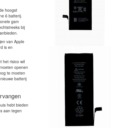
 de hoogst
e 6 batterij.
sionele gsm
chtstreeks bij
aanbieden.
ijen van Apple
rd is en
 het risico wil
e moeten openen
snog te moeten
nieuwe batterij
ervangen
uis hebt bieden
los aan tegen