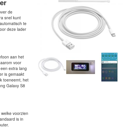
er
over de
ra snel kunt
 automatisch te
oor deze lader
lefoon aan het
 daarom voor
 een extra lang
oer is gemaakt
jk toeneemt, het
sung Galaxy S8
 welke voorzien
andaard is in
uter.