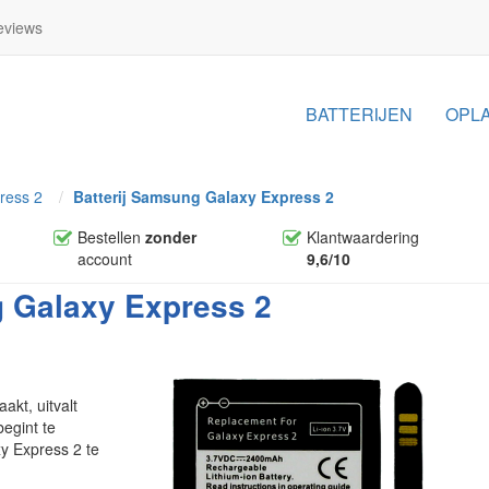
views
BATTERIJEN
OPL
ress 2
Batterij Samsung Galaxy Express 2
Bestellen
zonder
Klantwaardering
account
9,6/10
g Galaxy Express 2
kt, uitvalt
begint te
xy Express 2 te