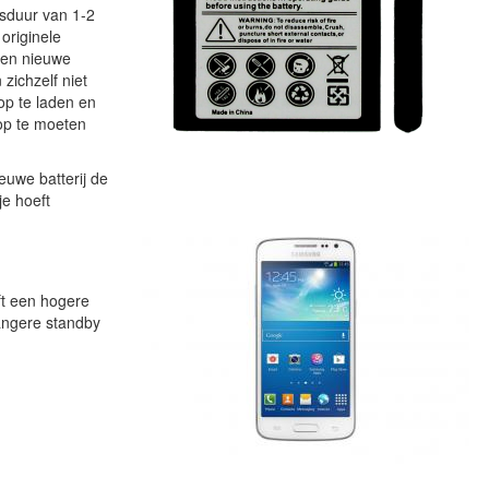
sduur van 1-2
originele
een nieuwe
 zichzelf niet
op te laden en
 op te moeten
ieuwe batterij de
je hoeft
ft een hogere
langere standby