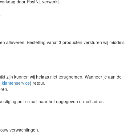
 werkdag door PostNL verwerkt.
.
laten afleveren. Bestelling vanaf 3 producten versturen wij middels
uikt zijn kunnen wij helaas niet terugnemen. Wanneer je aan de
e
klantenservice
) retour.
eren.
vestiging per e-mail naar het opgegeven e-mail adres.
 jouw verwachtingen.