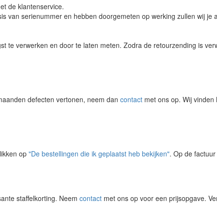
t de klantenservice.
s van serienummer en hebben doorgemeten op werking zullen wij je afha
 te verwerken en door te laten meten. Zodra de retourzending is verw
6 maanden defecten vertonen, neem dan
contact
met ons op. Wij vinden h
klikken op
"De bestellingen die ik geplaatst heb bekijken"
. Op de factuu
sante staffelkorting. Neem
contact
met ons op voor een prijsopgave. Verm