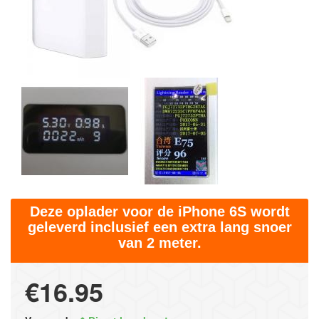
Deze oplader voor de iPhone 6S wordt
geleverd inclusief een extra lang snoer
van 2 meter.
€16.95